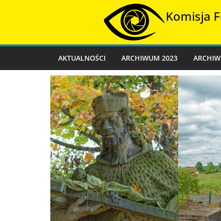
Przejdź
Komisja F
do
treści
AKTUALNOŚCI
ARCHIWUM 2023
ARCHIW