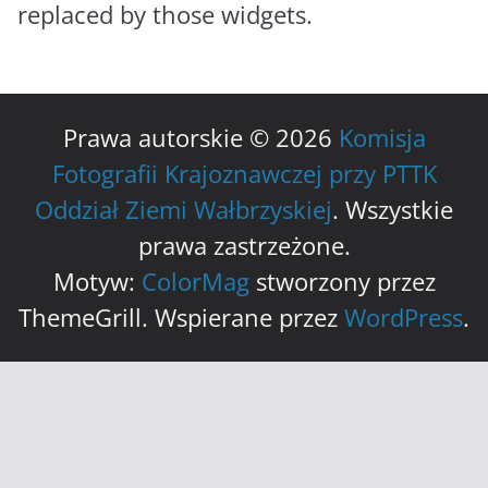
replaced by those widgets.
Prawa autorskie © 2026
Komisja
Fotografii Krajoznawczej przy PTTK
Oddział Ziemi Wałbrzyskiej
. Wszystkie
prawa zastrzeżone.
Motyw:
ColorMag
stworzony przez
ThemeGrill. Wspierane przez
WordPress
.